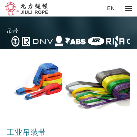
EN
吊带
关于我们
企业概况
董事长致辞
企业文化
组织机构
用途功能
船用系泊
海洋工程
重装吊索
渔业领域
勘探工程
抛缆绳旗绳
捆绑绳
牵引绳
户外休闲
游艇绳
其它
绳缆材料
超高分子量聚乙烯缆绳
超高分子量聚乙烯吊索
丙纶绳
丙纶长丝绳
涤纶丙纶混编绳
尼龙绳
涤纶绳
芳纶绳
单点系泊缆绳
双层多股编织绳
缆绳尾
剑麻绳
棉绳
老虎绳
聚乙烯绳
安全网
工业吊带
缆绳护套
钢丝绳
其它
制造能力
资质认证
制造设备
质量检测
工业吊装带