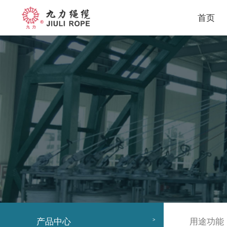
首页
关
企
于
业
我
概
们
况
董
事
长
致
辞
企
业
文
化
组
织
机
产品中心
用途功能
>
构