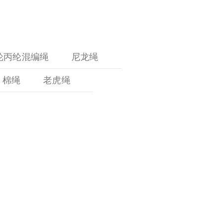
纶丙纶混编绳
尼龙绳
棉绳
老虎绳