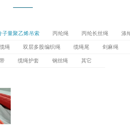
分子量聚乙烯吊索
丙纶绳
丙纶长丝绳
涤
缆绳
双层多股编织绳
缆绳尾
剑麻绳
带
缆绳护套
钢丝绳
其它