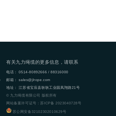
有关九力绳缆的更多信息，请联系
电话： 0514-80892666 / 88316000
e
邮箱：
sales@jlrope.com
地址： 江苏省宝应县耿耿工业园凤翔路21号
© 九力绳缆有限公司 版权所有
网站备案许可证号：苏ICP备 2023040728号
苏公网安备32102302010629号