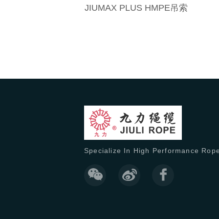
JIUMAX PLUS HMPE吊索
勘
探
工
程
抛
缆
绳
旗
绳
捆
绑
绳
Specialize In High Performance Rop
牵
引
绳
户
外
休