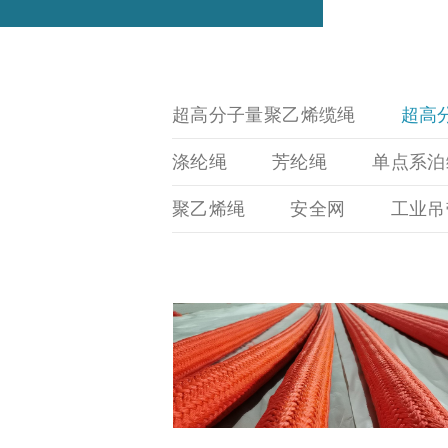
用
船
途
用
功
超高分子量聚乙烯缆绳
超高
系
能
泊
涤纶绳
芳纶绳
单点系泊
海
洋
聚乙烯绳
安全网
工业吊
工
程
重
装
吊
索
渔
业
领
域