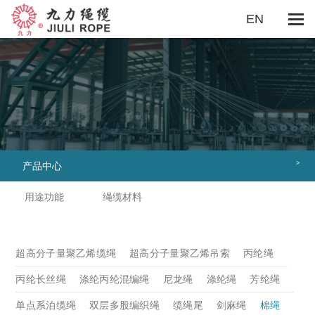
EN
关于我们
企业概况
董事长致辞
企业文化
组织机构
用途功能
船用系泊
海洋工程
重装吊索
渔业领域
勘探工程
抛缆绳旗绳
捆绑绳
牵引绳
户外休闲
游艇绳
其它
>
产品中心
绳缆材料
超高分子量聚乙烯缆绳
超高分子量聚乙烯吊索
用途功能
绳缆材料
丙纶绳
丙纶长丝绳
涤纶丙纶混编绳
尼龙绳
涤纶绳
芳纶绳
单点系泊缆绳
双层多股编织绳
缆绳尾
剑麻绳
棉绳
老虎绳
聚乙烯绳
超高分子量聚乙烯缆绳
超高分子量聚乙烯吊索
丙纶绳
安全网
工业吊带
缆绳护套
钢丝绳
其它
丙纶长丝绳
涤纶丙纶混编绳
尼龙绳
涤纶绳
芳纶绳
制造能力
资质认证
制造设备
质量检测
单点系泊缆绳
双层多股编织绳
缆绳尾
剑麻绳
棉绳