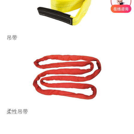
吊带
柔性吊带