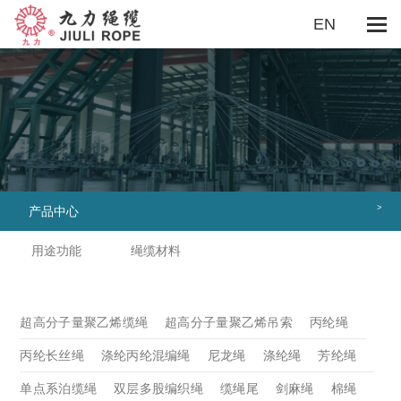
EN
关于我们
企业概况
董事长致辞
企业文化
组织机构
用途功能
船用系泊
海洋工程
重装吊索
渔业领域
勘探工程
抛缆绳旗绳
捆绑绳
牵引绳
户外休闲
游艇绳
其它
>
产品中心
绳缆材料
超高分子量聚乙烯缆绳
超高分子量聚乙烯吊索
用途功能
绳缆材料
丙纶绳
丙纶长丝绳
涤纶丙纶混编绳
尼龙绳
涤纶绳
芳纶绳
单点系泊缆绳
双层多股编织绳
缆绳尾
剑麻绳
棉绳
老虎绳
聚乙烯绳
超高分子量聚乙烯缆绳
超高分子量聚乙烯吊索
丙纶绳
安全网
工业吊带
缆绳护套
钢丝绳
其它
丙纶长丝绳
涤纶丙纶混编绳
尼龙绳
涤纶绳
芳纶绳
制造能力
资质认证
制造设备
质量检测
单点系泊缆绳
双层多股编织绳
缆绳尾
剑麻绳
棉绳