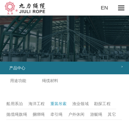
EN
关于我们
企业概况
董事长致辞
企业文化
组织机构
用途功能
船用系泊
海洋工程
重装吊索
渔业领域
勘探工程
抛缆绳旗绳
捆绑绳
牵引绳
户外休闲
游艇绳
其它
>
产品中心
绳缆材料
超高分子量聚乙烯缆绳
超高分子量聚乙烯吊索
用途功能
绳缆材料
丙纶绳
丙纶长丝绳
涤纶丙纶混编绳
尼龙绳
涤纶绳
芳纶绳
单点系泊缆绳
双层多股编织绳
缆绳尾
剑麻绳
棉绳
老虎绳
聚乙烯绳
船用系泊
海洋工程
重装吊索
渔业领域
勘探工程
安全网
工业吊带
缆绳护套
钢丝绳
其它
抛缆绳旗绳
捆绑绳
牵引绳
户外休闲
游艇绳
其它
制造能力
资质认证
制造设备
质量检测