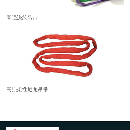
高强涤纶吊带
高强柔性尼龙吊带